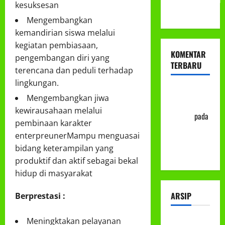
kesuksesan
ke-113
Mengembangkan
kemandirian siswa melalui
kegiatan pembiasaan,
KOMENTAR
pengembangan diri yang
TERBARU
terencana dan peduli terhadap
lingkungan.
Abu Nafi'
Mengembangkan jiwa
'Alim Ar-
kewirausahaan melalui
Rasyid
pada
pembinaan karakter
Prosedur
enterpreunerMampu menguasai
Mutasi
bidang keterampilan yang
Siswa
produktif dan aktif sebagai bekal
hidup di masyarakat
ARSIP
Berprestasi :
Meningktakan pelayanan
Juli 2026