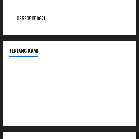
mtsmuhammadiyah6@ymail.com
085235050671
TENTANG KAMI
Profil
Sambutan Kepala
Visi Misi Tujuan
Struktur Organisasi
Penerimaan Peserta Didik Baru