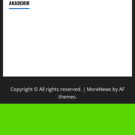
AKADEMIK
Prestasi Madrasah
Peraturan Akademik
IPM
Raport Digital
Galeri Madrasah
Copyright © All rights reserved.
|
MoreNews
by AF
themes.