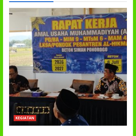
KEGIATAN
RAPAT KERJA AUM PG/BA,MI,MTS,LKSA, BETON