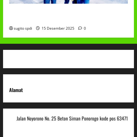
Class Meeting MTs.MA Muhammadiyah 6/4 Beton 15
Desember 2025
sugito spdi
15 Desember 2025
0
Alamat
Jalan Noyorono No. 25 Beton Siman Ponorogo kode pos 63471
(0352) 488921