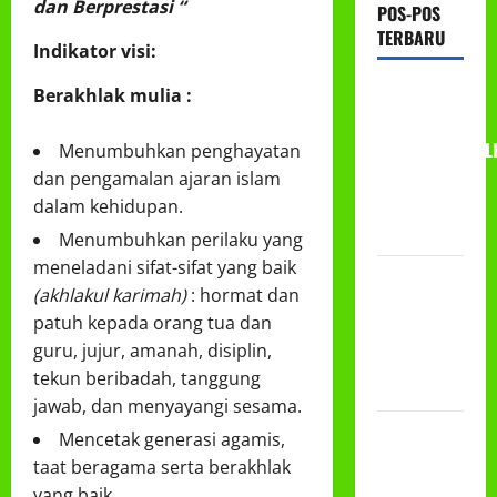
dan Berprestasi “
POS-POS
TERBARU
Indikator visi:
RAPAT
Berakhlak mulia :
KERJA AUM
PG/BA,MI,MTS,L
Menumbuhkan penghayatan
BETON
dan pengamalan ajaran islam
TAHUN
dalam kehidupan.
2026
Menumbuhkan perilaku yang
meneladani sifat-sifat yang baik
PROGRAM
(akhlakul karimah)
: hormat dan
MAKAN
patuh kepada orang tua dan
BERGIZI
guru, jujur, amanah, disiplin,
GRATIS
tekun beribadah, tanggung
(MBG)
jawab, dan menyayangi sesama.
PEMBAGIAN
Mencetak generasi agamis,
HADIAH
taat beragama serta berakhlak
CLASSMEETING
yang baik.