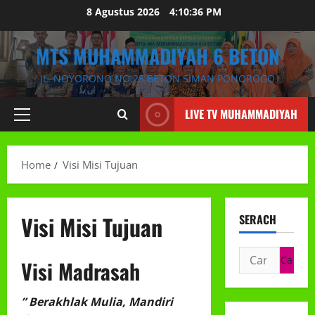
Skip
8 Agustus 2026
4:10:37 PM
to
content
MTS MUHAMMADIYAH 6 BETON
JL. NOYORONO NO.25 BETON SIMAN PONOROGO
LIVE TV MUHAMMADIYAH
Primary
Menu
Home
Visi Misi Tujuan
Visi Misi Tujuan
SERACH
Cari
Visi Madrasah
untuk:
” Berakhlak Mulia, Mandiri