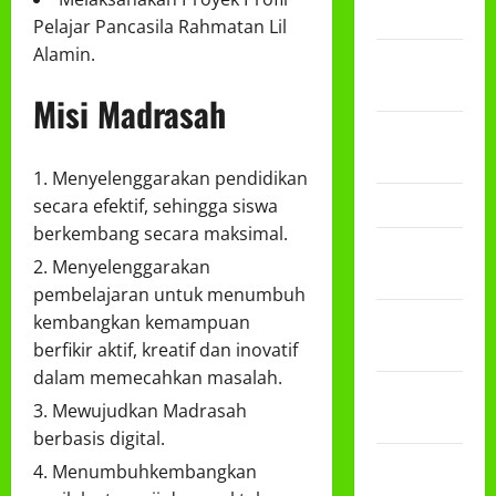
2024
Pelajar Pancasila Rahmatan Lil
Alamin.
September
2024
Misi Madrasah
November
2023
Menyelenggarakan pendidikan
Maret 2023
secara efektif, sehingga siswa
berkembang secara maksimal.
Januari
Menyelenggarakan
2023
pembelajaran untuk menumbuh
Desember
kembangkan kemampuan
2022
berfikir aktif, kreatif dan inovatif
dalam memecahkan masalah.
November
Mewujudkan Madrasah
2022
berbasis digital.
September
Menumbuhkembangkan
2022