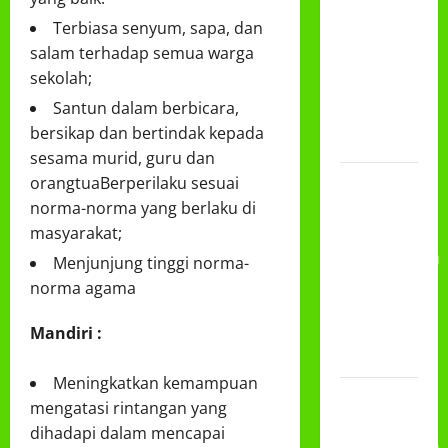
DAN
Terbiasa senyum, sapa, dan
PEMBAGIAN
salam terhadap semua warga
RAPORT
sekolah;
SEMESTER
Santun dalam berbicara,
GANJIL
bersikap dan bertindak kepada
2025/2026
sesama murid, guru dan
Class
orangtuaBerperilaku sesuai
Meeting
norma-norma yang berlaku di
MTs.MA
masyarakat;
Muhammadiyah
Menjunjung tinggi norma-
6/4 Beton
norma agama
15
Desember
Mandiri :
2025
Meningkatkan kemampuan
Selamat
mengatasi rintangan yang
Milad
dihadapi dalam mencapai
Muhammadiyah