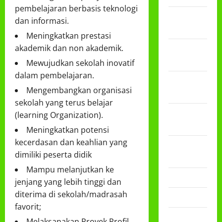
pembelajaran berbasis teknologi
Februari
dan informasi.
2026
Meningkatkan prestasi
akademik dan non akademik.
Desember
2025
Mewujudkan sekolah inovatif
dalam pembelajaran.
November
Mengembangkan organisasi
2025
sekolah yang terus belajar
Oktober
(learning Organization).
2025
Meningkatkan potensi
kecerdasan dan keahlian yang
Agustus
dimiliki peserta didik
2025
Mampu melanjutkan ke
Mei 2025
jenjang yang lebih tinggi dan
diterima di sekolah/madrasah
April 2025
favorit;
Desember
Melaksanakan Proyek Profil