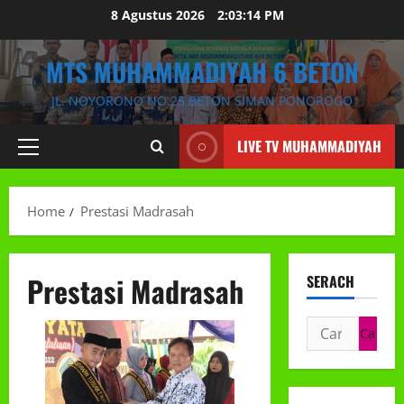
Skip
8 Agustus 2026
2:03:15 PM
to
content
MTS MUHAMMADIYAH 6 BETON
JL. NOYORONO NO.25 BETON SIMAN PONOROGO
LIVE TV MUHAMMADIYAH
Primary
Menu
Home
Prestasi Madrasah
Prestasi Madrasah
SERACH
Cari
untuk: