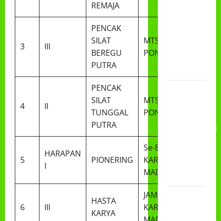
REMAJA
DAN
PEMBAGIAN
PENCAK
RAPORT
SILAT
MTS Se-Kab.
SEMESTER
3
III
BEREGU
PONOROGO
GANJIL
PUTRA
2025/2026
PENCAK
Class
SILAT
MTS Se-Kab.
Meeting
4
II
TUNGGAL
PONOROGO
MTs.MA
PUTRA
Muhammadiyah
6/4 Beton
Se-Eks
15
HARAPAN
5
PIONERING
KARISEDENAN
Desember
I
MADIUN
2025
JAMDA 6 Se-Eks
Selamat
HASTA
6
III
KARISEDENAN
Milad
KARYA
MADIUN
Muhammadiyah