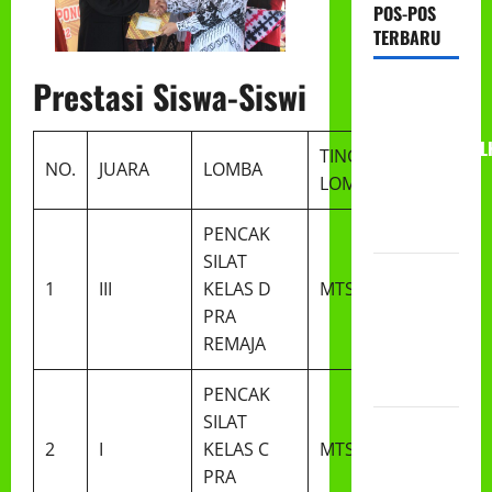
POS-POS
TERBARU
Prestasi Siswa-Siswi
RAPAT
KERJA AUM
PG/BA,MI,MTS,L
TINGKAT/TEMPAT
NO.
JUARA
LOMBA
BETON
LOMBA
TAHUN
2026
PENCAK
SILAT
PROGRAM
1
III
KELAS D
MTS I NGAWI
MAKAN
PRA
BERGIZI
REMAJA
GRATIS
(MBG)
PENCAK
SILAT
PEMBAGIAN
2
I
KELAS C
MTS I NGAWI
HADIAH
PRA
CLASSMEETING