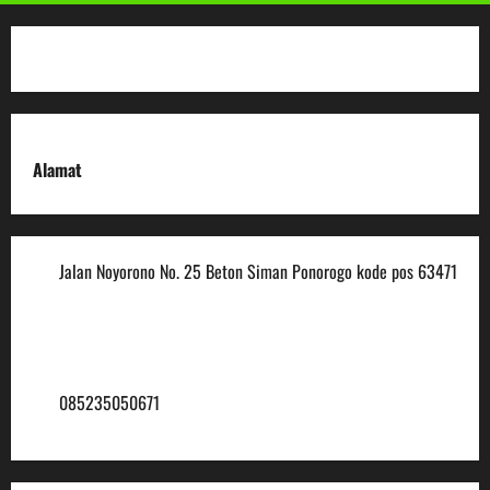
Alamat
Jalan Noyorono No. 25 Beton Siman Ponorogo kode pos 63471
(0352) 488921
mtsmuhammadiyah6@ymail.com
085235050671