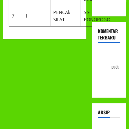
ke-113
PENCAk
Se- Kab.
7
I
SILAT
PONOROGO
KOMENTAR
TERBARU
Abu Nafi'
'Alim Ar-
Rasyid
pada
Prosedur
Mutasi
Siswa
ARSIP
Juli 2026