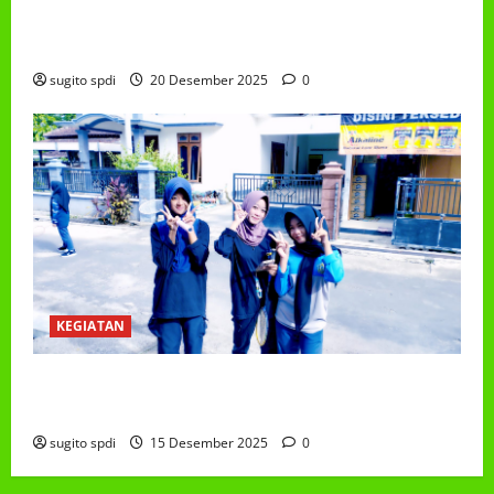
PEMBAGIAN HADIAH CLASSMEETING DAN
PEMBAGIAN RAPORT SEMESTER GANJIL 2025/2026
sugito spdi
20 Desember 2025
0
KEGIATAN
Class Meeting MTs.MA Muhammadiyah 6/4 Beton 15
Desember 2025
sugito spdi
15 Desember 2025
0