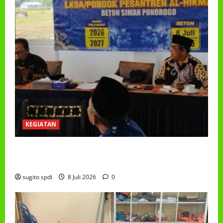
KEGIATAN
RAPAT KERJA AUM PG/BA,MI,MTS,LKSA, BETON
TAHUN 2026
sugito spdi
8 Juli 2026
0