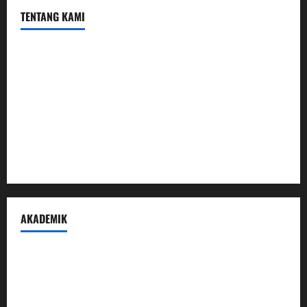
TENTANG KAMI
Profil
Sambutan Kepala
Visi Misi Tujuan
Struktur Organisasi
Penerimaan Peserta Didik Baru
AKADEMIK
Prestasi Madrasah
Peraturan Akademik