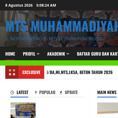
Skip
8 Agustus 2026
5:08:25 AM
to
content
MTS MUHAMMADIYAH
JL. NOYORONO NO.25 BETON SIMAN PONOROGO
HOME
PROFIL
AKADEMIK
DAFTAR GURU DAN KA
APAT KERJA AUM PG/BA,MI,MTS,LKSA, BETON TAHUN 2026
EXCLUSIVE
LATEST
POPULAR
UPDATE
MAIN NEWS
RAPAT KERJA AUM
PG/BA,MI,MTS,LKSA,
BETON TAHUN 2026