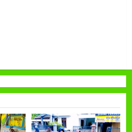
Muhammadiyah ke-113
18 November 2025
5
0