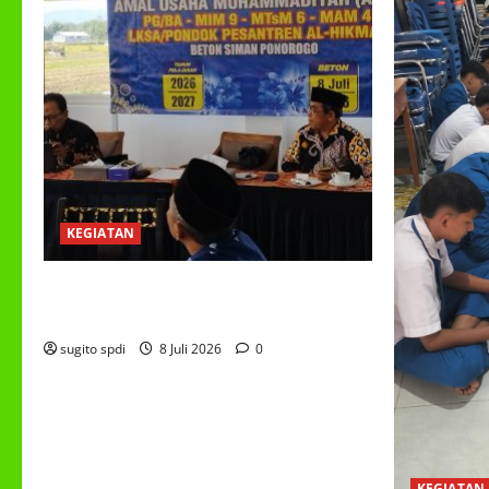
KEGIATAN
RAPAT KERJA AUM PG/BA,MI,MTS,LKSA,
BETON TAHUN 2026
sugito spdi
8 Juli 2026
0
KEGIATAN