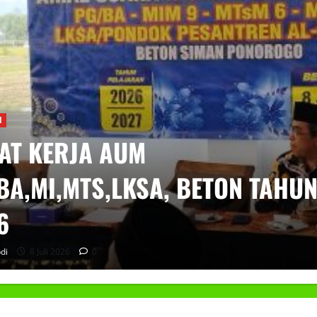
N
AT KERJA AUM
BA,MI,MTS,LKSA, BETON TAHU
6
di
8 Juli 2026
0