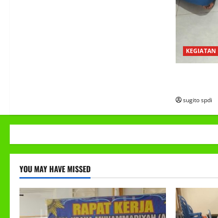
KEGIATAN
PROGRAM M
(MBG)
sugito spdi
YOU MAY HAVE MISSED