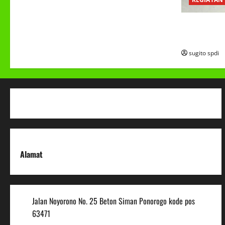
PROGRAM M
(MBG)
sugito spdi
Alamat
Jalan Noyorono No. 25 Beton Siman Ponorogo kode pos
63471