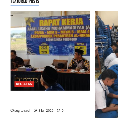
FEATURED POSTS
KEGIATAN
RAPAT KERJA AUM PG/BA,MI,MTS,LKSA,
BETON TAHUN 2026
sugito spdi
8 Juli 2026
0