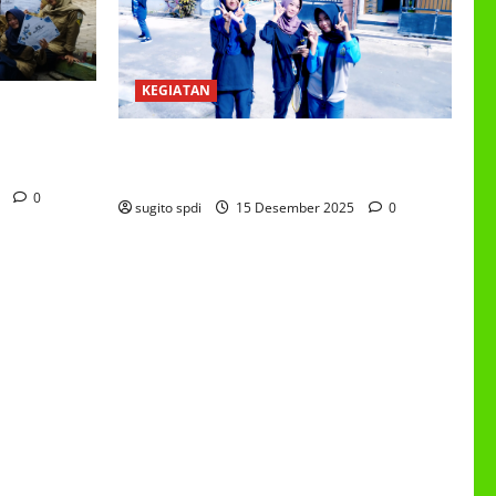
KEGIATAN
EETING DAN
ER GANJIL
Class Meeting MTs.MA Muhammadiyah
6/4 Beton 15 Desember 2025
5
0
sugito spdi
15 Desember 2025
0