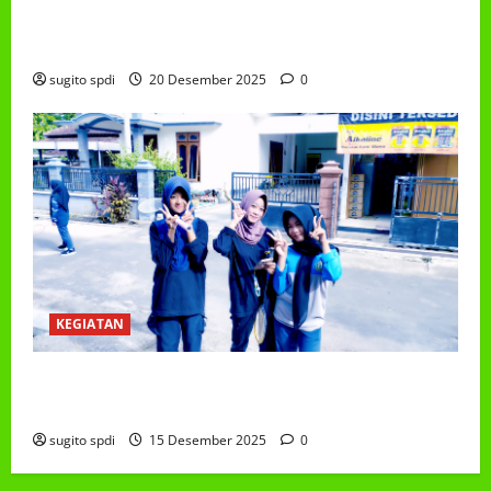
PEMBAGIAN HADIAH CLASSMEETING DAN
PEMBAGIAN RAPORT SEMESTER GANJIL 2025/2026
sugito spdi
20 Desember 2025
0
KEGIATAN
Class Meeting MTs.MA Muhammadiyah 6/4 Beton 15
Desember 2025
sugito spdi
15 Desember 2025
0