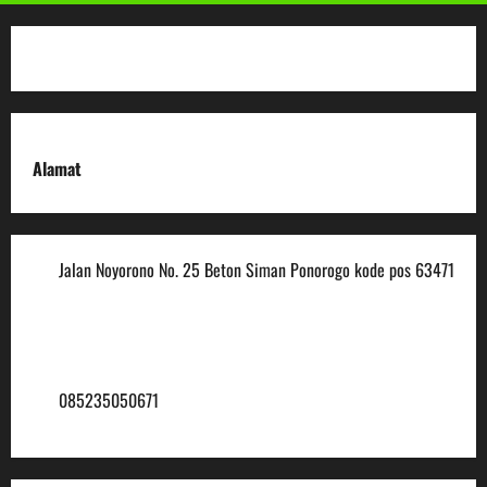
Alamat
Jalan Noyorono No. 25 Beton Siman Ponorogo kode pos 63471
(0352) 488921
mtsmuhammadiyah6@ymail.com
085235050671