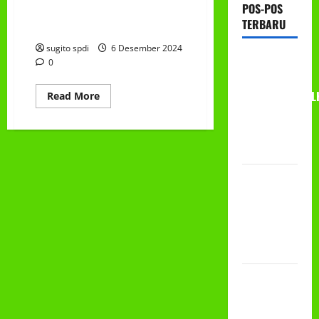
POS-POS
Bergizi Bersama, Selamat Milad
TERBARU
Muhammadiyah ke 112
sugito spdi
6 Desember 2024
RAPAT
0
KERJA AUM
PG/BA,MI,MTS,L
Read
Read More
more
BETON
about
Jum’at
TAHUN
Berkah
dan
2026
Makan
Bergizi
Bersama,
PROGRAM
Selamat
MAKAN
Milad
Muhammadiyah
BERGIZI
ke
112
GRATIS
(MBG)
PEMBAGIAN
HADIAH
CLASSMEETING