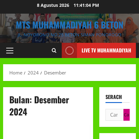
Skip
8 Agustus 2026
11:41:05 PM
to
content
MTS MUHAMMADIYAH 6 BETON
JL. NOYORONO NO.25 BETON SIMAN PONOROGO
LIVE TV MUHAMMADIYAH
Primary
Menu
Home
2024
Desember
Bulan:
Desember
SERACH
2024
Cari
untuk:
KEGIATAN
Jum’at Berkah dan Makan