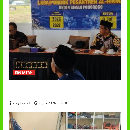
KEGIATAN
RAPAT KERJA AUM PG/BA,MI,MTS,LKSA, BETON
TAHUN 2026
sugito spdi
8 Juli 2026
0