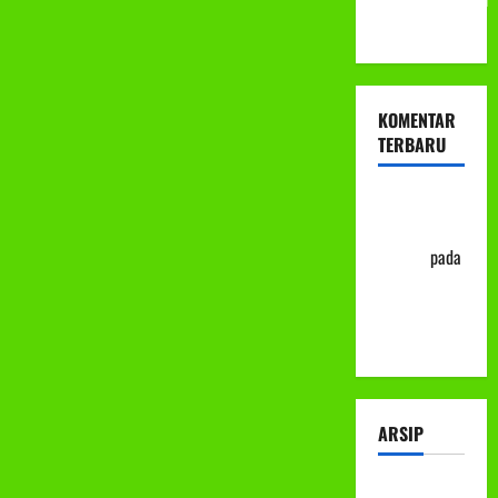
ke-113
KOMENTAR
TERBARU
Abu Nafi'
'Alim Ar-
Rasyid
pada
Prosedur
Mutasi
Siswa
ARSIP
Juli 2026