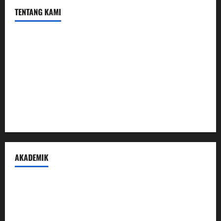
TENTANG KAMI
Profil
Sambutan Kepala
Visi Misi Tujuan
Struktur Organisasi
Penerimaan Peserta Didik Baru
AKADEMIK
Prestasi Madrasah
Peraturan Akademik