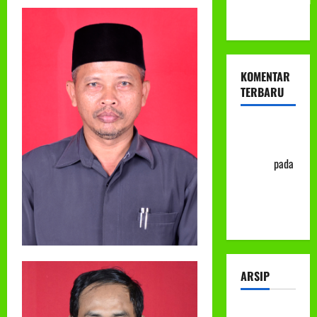
ke-113
KOMENTAR
TERBARU
Abu Nafi'
'Alim Ar-
Rasyid
pada
Prosedur
Mutasi
Siswa
ARSIP
Juli 2026