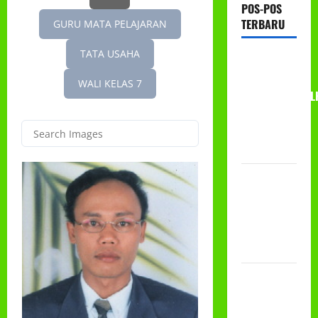
POS-POS
TERBARU
GURU MATA PELAJARAN
TATA USAHA
RAPAT
KERJA AUM
WALI KELAS 7
PG/BA,MI,MTS,L
BETON
TAHUN
2026
PROGRAM
MAKAN
BERGIZI
GRATIS
(MBG)
PEMBAGIAN
HADIAH
CLASSMEETING