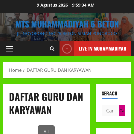
Skip
9 Agustus 2026
9:59:35 AM
to
content
MTS MUHAMMADIYAH 6 BETON
JL. NOYORONO NO.25 BETON SIMAN PONOROGO
LIVE TV MUHAMMADIYAH
Primary
Menu
Home
DAFTAR GURU DAN KARYAWAN
DAFTAR GURU DAN
SERACH
KARYAWAN
Cari
untuk:
All