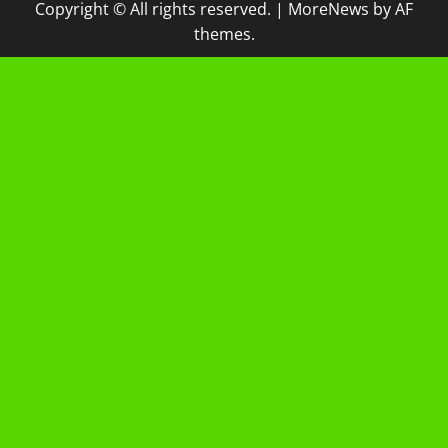
Copyright © All rights reserved.
|
MoreNews
by AF
themes.