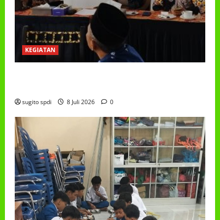
KEGIATAN
RAPAT KERJA AUM PG/BA,MI,MTS,LKSA, BETON
TAHUN 2026
sugito spdi
8 Juli 2026
0