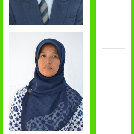
DAN
PEMBAGIAN
RAPORT
SEMESTER
GANJIL
2025/2026
Class
Meeting
MTs.MA
Muhammadiyah
6/4 Beton
15
Desember
2025
Selamat
Milad
Muhammadiyah