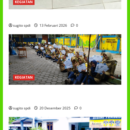
KEGIATAN
PROGRAM MAKAN BERGIZI GRATIS (MBG)
sugito spdi
13 Februari 2026
0
KEGIATAN
PEMBAGIAN HADIAH CLASSMEETING DAN
PEMBAGIAN RAPORT SEMESTER GANJIL 2025/2026
sugito spdi
20 Desember 2025
0