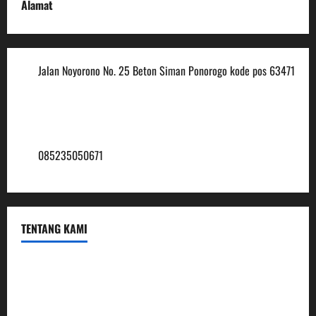
Alamat
Jalan Noyorono No. 25 Beton Siman Ponorogo kode pos 63471
(0352) 488921
mtsmuhammadiyah6@ymail.com
085235050671
TENTANG KAMI
Profil
Sambutan Kepala