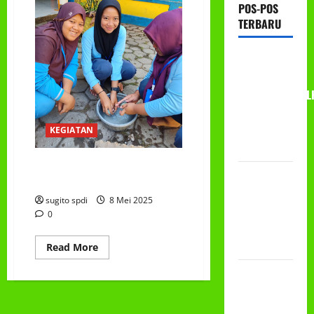
POS-POS
TERBARU
RAPAT
KERJA AUM
PG/BA,MI,MTS,L
BETON
TAHUN
KEGIATAN
2026
UJIAN PRAKTEK BERWIRA
PROGRAM
USAHA MEMBUAT TELUR ASIN
MAKAN
sugito spdi
8 Mei 2025
BERGIZI
0
GRATIS
(MBG)
Read
Read More
more
about
PEMBAGIAN
UJIAN
PRAKTEK
HADIAH
BERWIRA
USAHA
CLASSMEETING