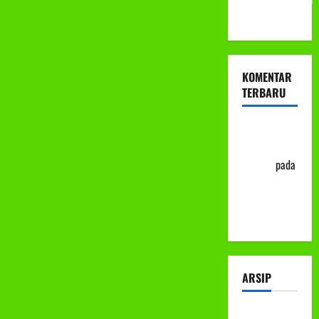
ke-113
KOMENTAR
TERBARU
Abu Nafi'
'Alim Ar-
Rasyid
pada
Prosedur
Mutasi
Siswa
ARSIP
Juli 2026