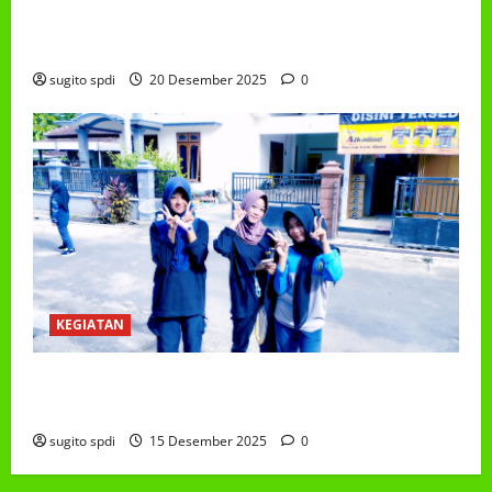
PEMBAGIAN HADIAH CLASSMEETING DAN
PEMBAGIAN RAPORT SEMESTER GANJIL 2025/2026
sugito spdi
20 Desember 2025
0
KEGIATAN
Class Meeting MTs.MA Muhammadiyah 6/4 Beton 15
Desember 2025
sugito spdi
15 Desember 2025
0