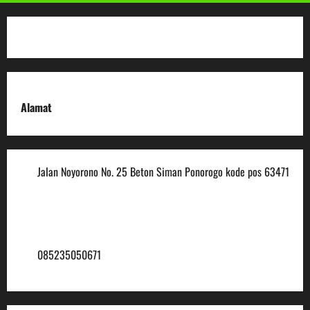
Alamat
Jalan Noyorono No. 25 Beton Siman Ponorogo kode pos 63471
(0352) 488921
mtsmuhammadiyah6@ymail.com
085235050671