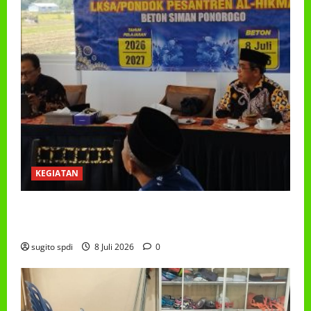
KEGIATAN
RAPAT KERJA AUM PG/BA,MI,MTS,LKSA, BETON
TAHUN 2026
sugito spdi
8 Juli 2026
0