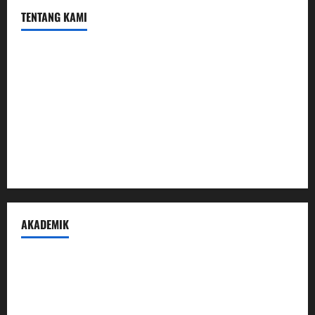
TENTANG KAMI
Profil
Sambutan Kepala
Visi Misi Tujuan
Struktur Organisasi
Penerimaan Peserta Didik Baru
AKADEMIK
Prestasi Madrasah
Peraturan Akademik