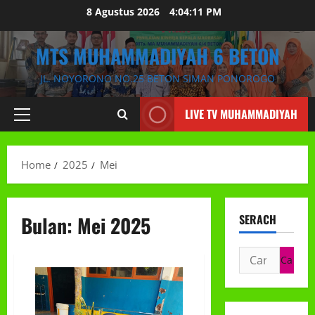
Skip
8 Agustus 2026
4:04:12 PM
to
content
MTS MUHAMMADIYAH 6 BETON
JL. NOYORONO NO.25 BETON SIMAN PONOROGO
LIVE TV MUHAMMADIYAH
Primary
Menu
Home
2025
Mei
Bulan:
Mei 2025
SERACH
Cari
untuk: