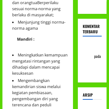
dan orangtuaBerperilaku
ke-113
sesuai norma-norma yang
berlaku di masyarakat;
Menjunjung tinggi norma-
KOMENTAR
norma agama
TERBARU
Mandiri :
Abu Nafi'
'Alim Ar-
Meningkatkan kemampuan
Rasyid
pada
mengatasi rintangan yang
Prosedur
dihadapi dalam mencapai
Mutasi
kesuksesan
Siswa
Mengembangkan
kemandirian siswa melalui
kegiatan pembiasaan,
ARSIP
pengembangan diri yang
terencana dan peduli
Juli 2026