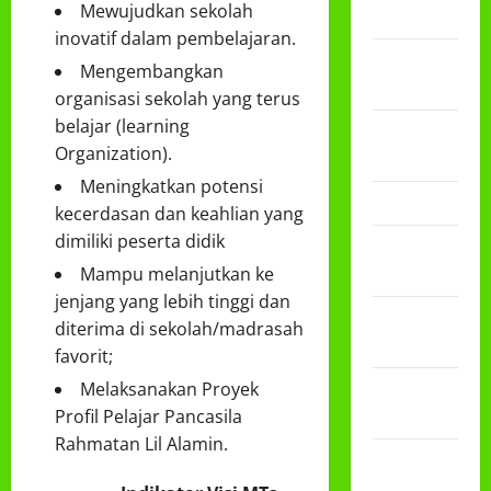
Mewujudkan sekolah
2024
inovatif dalam pembelajaran.
September
Mengembangkan
2024
organisasi sekolah yang terus
belajar (learning
November
Organization).
2023
Meningkatkan potensi
Maret 2023
kecerdasan dan keahlian yang
dimiliki peserta didik
Januari
2023
Mampu melanjutkan ke
jenjang yang lebih tinggi dan
Desember
diterima di sekolah/madrasah
2022
favorit;
November
Melaksanakan Proyek
2022
Profil Pelajar Pancasila
Rahmatan Lil Alamin.
September
2022