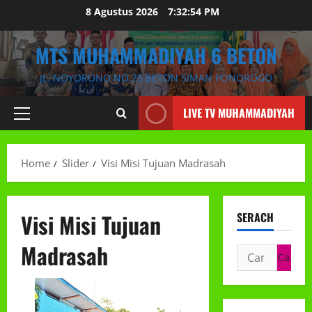
Skip
8 Agustus 2026
7:32:55 PM
to
content
MTS MUHAMMADIYAH 6 BETON
JL. NOYORONO NO.25 BETON SIMAN PONOROGO
LIVE TV MUHAMMADIYAH
Primary
Menu
Home
Slider
Visi Misi Tujuan Madrasah
Visi Misi Tujuan
SERACH
Madrasah
Cari
untuk: