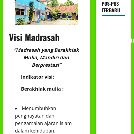
POS-POS
TERBARU
RAPAT
KERJA AUM
Visi Madrasah
PG/BA,MI,MTS,L
BETON
“Madrasah yang Berakhlak
TAHUN
Mulia, Mandiri dan
2026
Berprestasi”
PROGRAM
Indikator visi:
MAKAN
Berakhlak mulia :
BERGIZI
GRATIS
(MBG)
Menumbuhkan
penghayatan dan
PEMBAGIAN
pengamalan ajaran islam
HADIAH
dalam kehidupan.
CLASSMEETING