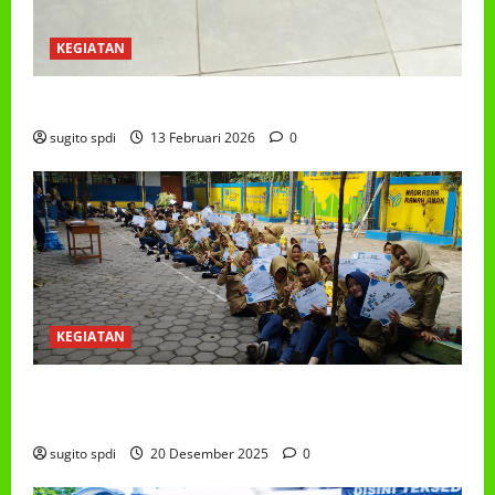
KEGIATAN
PROGRAM MAKAN BERGIZI GRATIS (MBG)
sugito spdi
13 Februari 2026
0
KEGIATAN
PEMBAGIAN HADIAH CLASSMEETING DAN
PEMBAGIAN RAPORT SEMESTER GANJIL 2025/2026
sugito spdi
20 Desember 2025
0