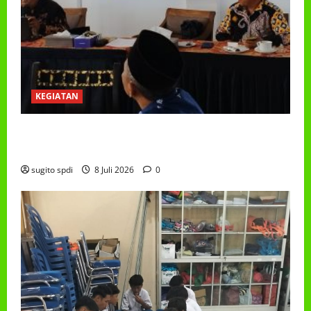
KEGIATAN
RAPAT KERJA AUM PG/BA,MI,MTS,LKSA, BETON
TAHUN 2026
sugito spdi
8 Juli 2026
0