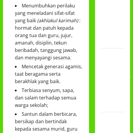
DAN
Menumbuhkan perilaku
PEMBAGIAN
yang meneladani sifat-sifat
RAPORT
yang baik
(akhlakul karimah)
:
SEMESTER
hormat dan patuh kepada
GANJIL
orang tua dan guru, jujur,
2025/2026
amanah, disiplin, tekun
beribadah, tanggung jawab,
Class
dan menyayangi sesama.
Meeting
Mencetak generasi agamis,
MTs.MA
taat beragama serta
Muhammadiyah
berakhlak yang baik.
6/4 Beton
Terbiasa senyum, sapa,
15
dan salam terhadap semua
Desember
warga sekolah;
2025
Santun dalam berbicara,
Selamat
bersikap dan bertindak
Milad
kepada sesama murid, guru
Muhammadiyah