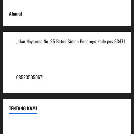
Alamat
Jalan Noyorono No. 25 Beton Siman Ponorogo kode pos 63471
(0352) 488921
mtsmuhammadiyah6@ymail.com
085235050671
TENTANG KAMI
Profil