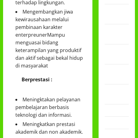
terhadap lingkungan.
Februari
Mengembangkan jiwa
2026
kewirausahaan melalui
pembinaan karakter
Desember
enterpreunerMampu
2025
menguasai bidang
November
keterampilan yang produktif
2025
dan aktif sebagai bekal hidup
di masyarakat
Oktober
2025
Berprestasi :
Agustus
2025
Meningktakan pelayanan
pembelajaran berbasis
Mei 2025
teknologi dan informasi.
April 2025
Meningkatkan prestasi
akademik dan non akademik.
Desember