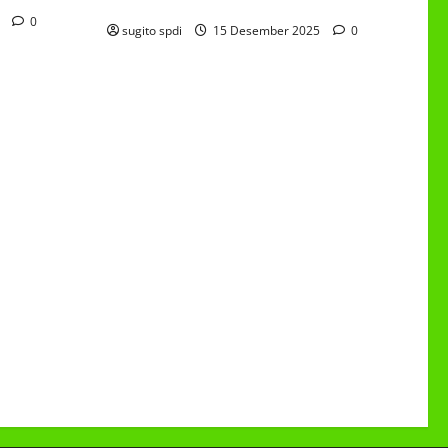
6/4 Beton 15 Desember 2025
5
0
sugito spdi
15 Desember 2025
0