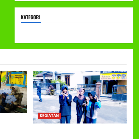
KATEGORI
KEGIATAN
KEGIATAN
EETING DAN
ER GANJIL
Class Meeting MTs.MA Muhammadiyah