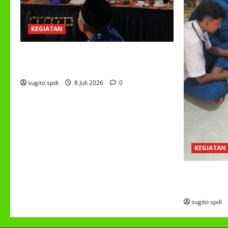
KEGIATAN
RAPAT KERJA AUM PG/BA,MI,MTS,LKSA,
BETON TAHUN 2026
sugito spdi
8 Juli 2026
0
KEGIATAN
PROGRAM M
(MBG)
sugito spdi