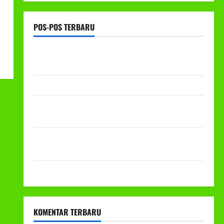
POS-POS TERBARU
RAPAT KERJA AUM PG/BA,MI,MTS,LKSA, BETON
TAHUN 2026
PROGRAM MAKAN BERGIZI GRATIS (MBG)
PEMBAGIAN HADIAH CLASSMEETING DAN
PEMBAGIAN RAPORT SEMESTER GANJIL 2025/2026
Class Meeting MTs.MA Muhammadiyah 6/4 Beton 15
Desember 2025
Selamat Milad Muhammadiyah ke-113
KOMENTAR TERBARU