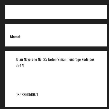
Alamat
Jalan Noyorono No. 25 Beton Siman Ponorogo kode pos
63471
(0352) 488921
mtsmuhammadiyah6@ymail.com
085235050671