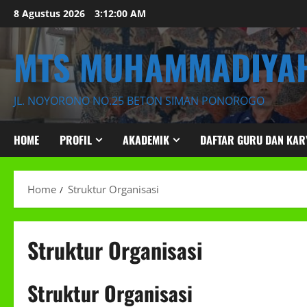
Skip
8 Agustus 2026
3:12:00 AM
to
content
MTS MUHAMMADIYAH
JL. NOYORONO NO.25 BETON SIMAN PONOROGO
HOME
PROFIL
AKADEMIK
DAFTAR GURU DAN KA
Home
Struktur Organisasi
Struktur Organisasi
Struktur Organisasi