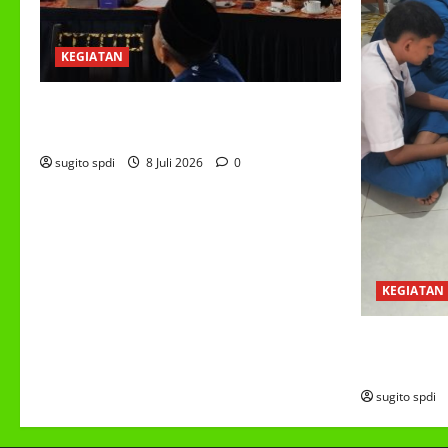
KEGIATAN
RAPAT KERJA AUM PG/BA,MI,MTS,LKSA,
BETON TAHUN 2026
sugito spdi
8 Juli 2026
0
KEGIATAN
PROGRAM M
(MBG)
sugito spdi