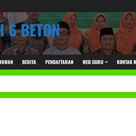
 6 BETON
RYAWAN
BERITA
PENDAFTARAN
WEB GURU
KONTAK 