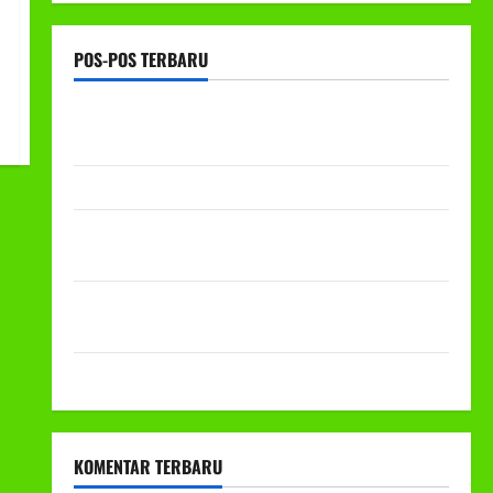
POS-POS TERBARU
RAPAT KERJA AUM PG/BA,MI,MTS,LKSA, BETON
TAHUN 2026
PROGRAM MAKAN BERGIZI GRATIS (MBG)
PEMBAGIAN HADIAH CLASSMEETING DAN
PEMBAGIAN RAPORT SEMESTER GANJIL 2025/2026
Class Meeting MTs.MA Muhammadiyah 6/4 Beton 15
Desember 2025
Selamat Milad Muhammadiyah ke-113
KOMENTAR TERBARU