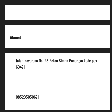
Alamat
Jalan Noyorono No. 25 Beton Siman Ponorogo kode pos
63471
(0352) 488921
mtsmuhammadiyah6@ymail.com
085235050671