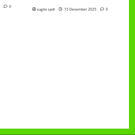
6/4 Beton 15 Desember 2025
5
0
sugito spdi
15 Desember 2025
0