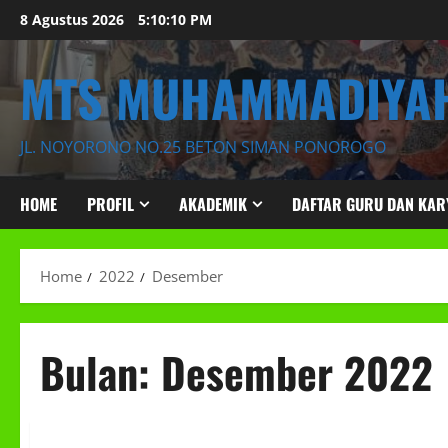
Skip
8 Agustus 2026
5:10:11 PM
to
content
MTS MUHAMMADIYAH
JL. NOYORONO NO.25 BETON SIMAN PONOROGO
HOME
PROFIL
AKADEMIK
DAFTAR GURU DAN KA
Home
2022
Desember
Bulan:
Desember 2022
KEGIATAN