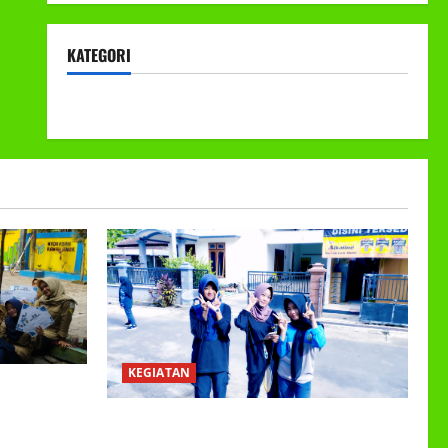
KATEGORI
KEGIATAN
KEGIATAN
EETING DAN
ER GANJIL
Class Meeting MTs.MA Muhammadiyah