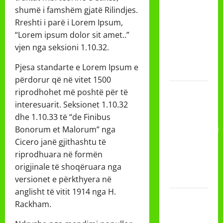
DAN
shumë i famshëm gjatë Rilindjes.
PEMBAGIAN
Rreshti i parë i Lorem Ipsum,
RAPORT
“Lorem ipsum dolor sit amet..”
SEMESTER
vjen nga seksioni 1.10.32.
GANJIL
Pjesa standarte e Lorem Ipsum e
2025/2026
përdorur që në vitet 1500
Class
riprodhohet më poshtë për të
Meeting
interesuarit. Seksionet 1.10.32
MTs.MA
dhe 1.10.33 të “de Finibus
Muhammadiyah
Bonorum et Malorum” nga
6/4 Beton
Cicero janë gjithashtu të
15
riprodhuara në formën
Desember
origjinale të shoqëruara nga
2025
versionet e përkthyera në
anglisht të vitit 1914 nga H.
Selamat
Rackham.
Milad
Muhammadiyah