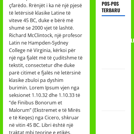
POS-POS
çfarëdo. Rrënjët i ka në një pjesë
TERBARU
të letërsisë klasike Latine të
viteve 45 BC, duke e bërë më
RAPAT
shumë se 2000 vjet të lashtë.
KERJA AUM
Richard McClintock, një profesor
PG/BA,MI,MTS,L
Latin ne Hampden-Sydney
BETON
College në Virginia, kërkoi për
TAHUN
një nga fjalët më të çuditshme të
2026
tekstit, consectetur dhe duke
parë citimet e fjalës në letërsinë
PROGRAM
klasike zbuloi pa dyshim
MAKAN
burimin. Lorem Ipsum vjen nga
BERGIZI
seksionet 1.10.32 dhe 1.10.33 të
GRATIS
“de Finibus Bonorum et
(MBG)
Malorum” (Ekstremet e të Mirës
PEMBAGIAN
e të Keqes) nga Cicero, shkruar
HADIAH
në vitin 45 BC. Libri është një
CLASSMEETING
traktat mbi teorine e etikës,