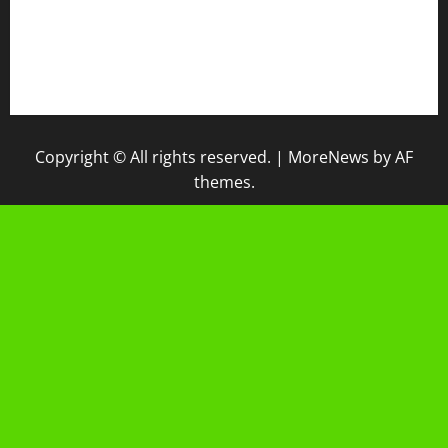
IPM
Raport Digital
Galeri Madrasah
Copyright © All rights reserved.
|
MoreNews
by AF
themes.