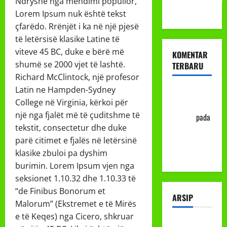
Ndryshe nga mendimi popullor,
ke-113
Lorem Ipsum nuk është tekst
çfarëdo. Rrënjët i ka në një pjesë
të letërsisë klasike Latine të
viteve 45 BC, duke e bërë më
KOMENTAR
shumë se 2000 vjet të lashtë.
TERBARU
Richard McClintock, një profesor
Latin ne Hampden-Sydney
Abu Nafi'
College në Virginia, kërkoi për
'Alim Ar-
një nga fjalët më të çuditshme të
Rasyid
pada
tekstit, consectetur dhe duke
Prosedur
parë citimet e fjalës në letërsinë
Mutasi
klasike zbuloi pa dyshim
Siswa
burimin. Lorem Ipsum vjen nga
seksionet 1.10.32 dhe 1.10.33 të
“de Finibus Bonorum et
ARSIP
Malorum” (Ekstremet e të Mirës
e të Keqes) nga Cicero, shkruar
Juli 2026