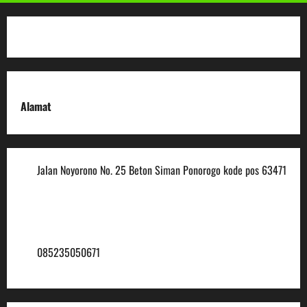
Alamat
Jalan Noyorono No. 25 Beton Siman Ponorogo kode pos 63471
(0352) 488921
mtsmuhammadiyah6@ymail.com
085235050671