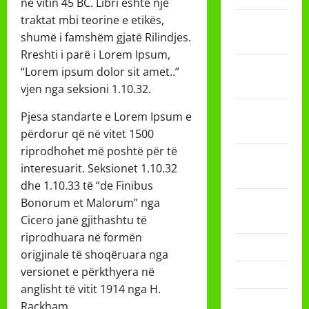
në vitin 45 BC. Libri është një
traktat mbi teorine e etikës,
Februari
shumë i famshëm gjatë Rilindjes.
2026
Rreshti i parë i Lorem Ipsum,
Desember
“Lorem ipsum dolor sit amet..”
2025
vjen nga seksioni 1.10.32.
November
Pjesa standarte e Lorem Ipsum e
2025
përdorur që në vitet 1500
riprodhohet më poshtë për të
Oktober
interesuarit. Seksionet 1.10.32
2025
dhe 1.10.33 të “de Finibus
Agustus
Bonorum et Malorum” nga
2025
Cicero janë gjithashtu të
riprodhuara në formën
Mei 2025
origjinale të shoqëruara nga
versionet e përkthyera në
April 2025
anglisht të vitit 1914 nga H.
Desember
Rackham.