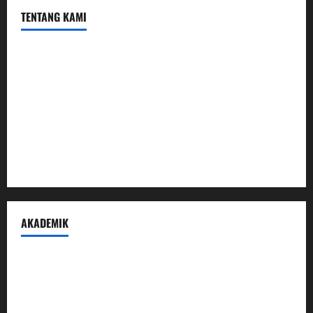
TENTANG KAMI
Profil
Sambutan Kepala
Visi Misi Tujuan
Struktur Organisasi
Penerimaan Peserta Didik Baru
AKADEMIK
Prestasi Madrasah
Peraturan Akademik