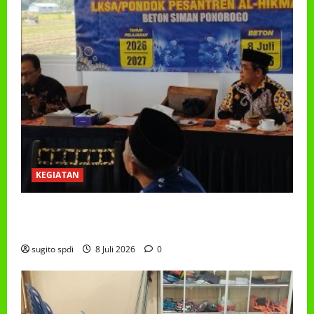
KEGIATAN
RAPAT KERJA AUM PG/BA,MI,MTS,LKSA, BETON
TAHUN 2026
sugito spdi
8 Juli 2026
0