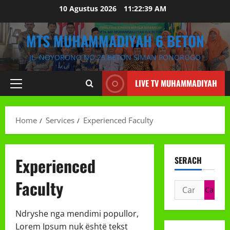
Skip
10 Agustus 2026
11:22:39 AM
to
content
MTS MUHAMMADIYAH 6 BETON
JL. NOYORONO NO.25 BETON SIMAN PONOROGO
LIVE TV MUHAMMADIYAH
Primary
Menu
Home
Services
Experienced Faculty
Experienced
SERACH
Faculty
Cari
untuk:
Ndryshe nga mendimi popullor,
Lorem Ipsum nuk është tekst