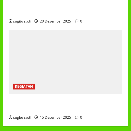
PEMBAGIAN HADIAH CLASSMEETING DAN
PEMBAGIAN RAPORT SEMESTER GANJIL 2025/2026
sugito spdi
20 Desember 2025
0
KEGIATAN
Class Meeting MTs.MA Muhammadiyah 6/4 Beton 15
Desember 2025
sugito spdi
15 Desember 2025
0