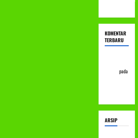
ke-113
KOMENTAR
TERBARU
Abu Nafi'
'Alim Ar-
Rasyid
pada
Prosedur
Mutasi
Siswa
ARSIP
Juli 2026