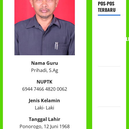
POS-POS
TERBARU
RAPAT
KERJA AUM
PG/BA,MI,MTS,L
BETON
TAHUN
2026
Nama Guru
Prihadi, S.Ag
PROGRAM
MAKAN
NUPTK
BERGIZI
6944 7466 4820 0062
GRATIS
Jenis Kelamin
(MBG)
Laki- Laki
PEMBAGIAN
Tanggal Lahir
HADIAH
Ponorogo, 12 Juni 1968
CLASSMEETING