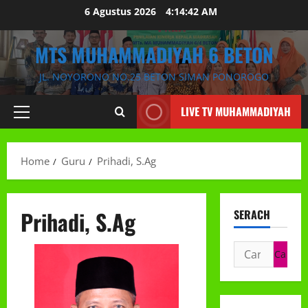
Skip
6 Agustus 2026
4:14:43 AM
to
content
MTS MUHAMMADIYAH 6 BETON
JL. NOYORONO NO.25 BETON SIMAN PONOROGO
LIVE TV MUHAMMADIYAH
Primary
Menu
Home
Guru
Prihadi, S.Ag
Prihadi, S.Ag
SERACH
Cari
untuk: