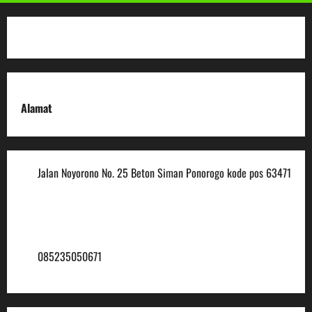
Alamat
Jalan Noyorono No. 25 Beton Siman Ponorogo kode pos 63471
(0352) 488921
mtsmuhammadiyah6@ymail.com
085235050671