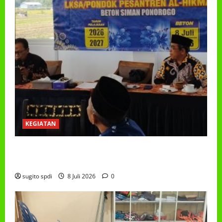
KEGIATAN
RAPAT KERJA AUM PG/BA,MI,MTS,LKSA, BETON
TAHUN 2026
sugito spdi
8 Juli 2026
0