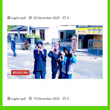
PEMBAGIAN HADIAH CLASSMEETING DAN
PEMBAGIAN RAPORT SEMESTER GANJIL 2025/2026
sugito spdi
20 Desember 2025
0
KEGIATAN
Class Meeting MTs.MA Muhammadiyah 6/4 Beton 15
Desember 2025
sugito spdi
15 Desember 2025
0