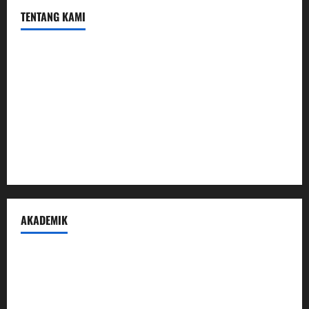
TENTANG KAMI
Profil
Sambutan Kepala
Visi Misi Tujuan
Struktur Organisasi
Penerimaan Peserta Didik Baru
AKADEMIK
Prestasi Madrasah
Peraturan Akademik