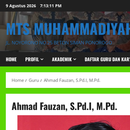
Skip
9 Agustus 2026
7:13:12 PM
to
content
MTS MUHAMMADIYAH
JL. NOYORONO NO.25 BETON SIMAN PONOROGO
HOME
PROFIL
AKADEMIK
DAFTAR GURU DAN KA
Home
Guru
Ahmad Fauzan, S.Pd.I, M.Pd.
Ahmad Fauzan, S.Pd.I, M.Pd.