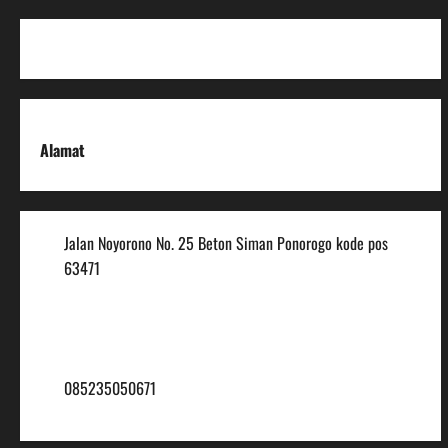
Alamat
Jalan Noyorono No. 25 Beton Siman Ponorogo kode pos
63471
(0352) 488921
mtsmuhammadiyah6@ymail.com
085235050671