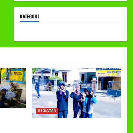
KATEGORI
KEGIATAN
KEGIATAN
EETING DAN
ER GANJIL
Class Meeting MTs.MA Muhammadiyah