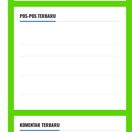
POS-POS TERBARU
RAPAT KERJA AUM PG/BA,MI,MTS,LKSA, BETON
TAHUN 2026
PROGRAM MAKAN BERGIZI GRATIS (MBG)
PEMBAGIAN HADIAH CLASSMEETING DAN
PEMBAGIAN RAPORT SEMESTER GANJIL 2025/2026
Class Meeting MTs.MA Muhammadiyah 6/4 Beton 15
Desember 2025
Selamat Milad Muhammadiyah ke-113
KOMENTAR TERBARU