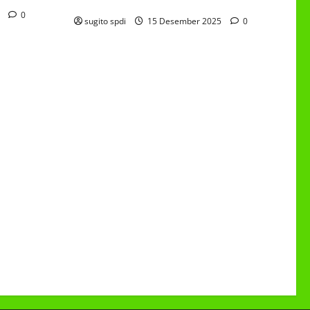
6/4 Beton 15 Desember 2025
5
0
sugito spdi
15 Desember 2025
0