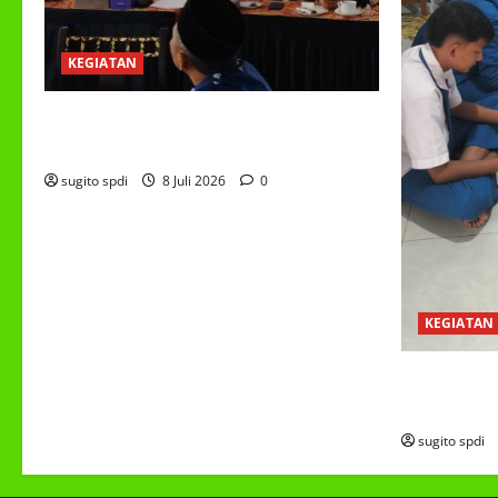
KEGIATAN
RAPAT KERJA AUM PG/BA,MI,MTS,LKSA,
BETON TAHUN 2026
sugito spdi
8 Juli 2026
0
KEGIATAN
PROGRAM M
(MBG)
sugito spdi