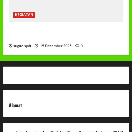
KEGIATAN
Class Meeting MTs.MA Muhammadiyah 6/4 Beton 15
Desember 2025
sugito spdi
15 Desember 2025
0
Alamat