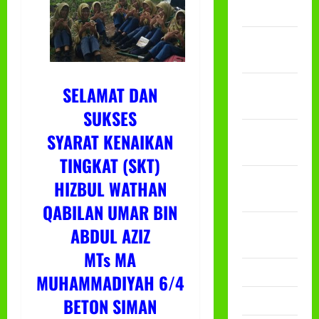
Juli 2026
Februari
2026
Desember
SELAMAT DAN
2025
SUKSES
November
SYARAT KENAIKAN
2025
TINGKAT (SKT)
Oktober
HIZBUL WATHAN
2025
QABILAN UMAR BIN
Agustus
ABDUL AZIZ
2025
MTs MA
Mei 2025
MUHAMMADIYAH 6/4
April 2025
BETON SIMAN