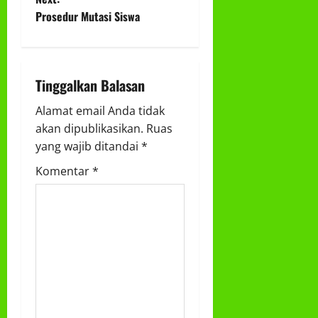
s
Prosedur Mutasi Siswa
t
n
Tinggalkan Balasan
a
Alamat email Anda tidak
v
akan dipublikasikan.
Ruas
yang wajib ditandai
*
i
Komentar
*
g
a
t
i
o