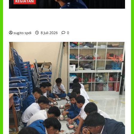
KEGIATAN
RAPAT KERJA AUM PG/BA,MI,MTS,LKSA, BETON
TAHUN 2026
sugito spdi
8 Juli 2026
0