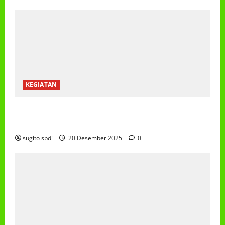
KEGIATAN
PEMBAGIAN HADIAH CLASSMEETING DAN
PEMBAGIAN RAPORT SEMESTER GANJIL 2025/2026
sugito spdi
20 Desember 2025
0