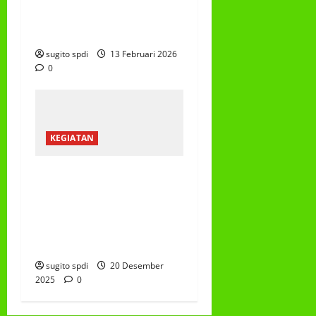
PROGRAM MAKAN BERGIZI
GRATIS (MBG)
sugito spdi
13 Februari 2026
0
KEGIATAN
PEMBAGIAN HADIAH
CLASSMEETING DAN
PEMBAGIAN RAPORT
SEMESTER GANJIL
2025/2026
sugito spdi
20 Desember
2025
0