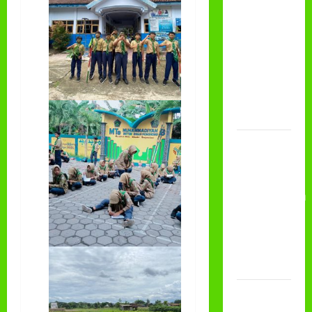
CLASSMEETING
DAN
PEMBAGIAN
RAPORT
SEMESTER
GANJIL
2025/2026
Class
Meeting
MTs.MA
Muhammadiyah
6/4 Beton
15
Desember
2025
Selamat
Milad