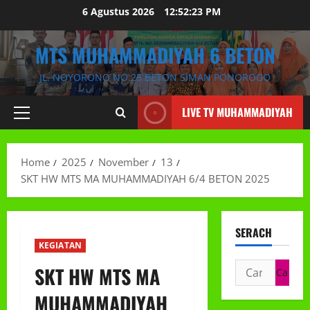
Skip
6 Agustus 2026
12:52:24 PM
to
content
MTS MUHAMMADIYAH 6 BETON
JL. NOYORONO NO.25 BETON SIMAN PONOROGO
LIVE TV MUHAMMADIYAH
Primary
Menu
Home
2025
November
13
SKT HW MTS MA MUHAMMADIYAH 6/4 BETON 2025
SERACH
KEGIATAN
Cari
SKT HW MTS MA
untuk:
MUHAMMADIYAH