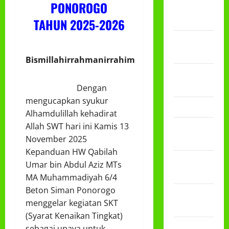
PONOROGO
Desember
2024
TAHUN 2025-2026
September
2024
Bismillahirrahmanirrahim
November
2023
Dengan
mengucapkan syukur
Maret 2023
Alhamdulillah kehadirat
Allah SWT hari ini Kamis 13
Januari
November 2025
2023
Kepanduan HW Qabilah
Desember
Umar bin Abdul Aziz MTs
2022
MA Muhammadiyah 6/4
Beton Siman Ponorogo
November
menggelar kegiatan SKT
2022
(Syarat Kenaikan Tingkat)
September
sebagai upaya untuk