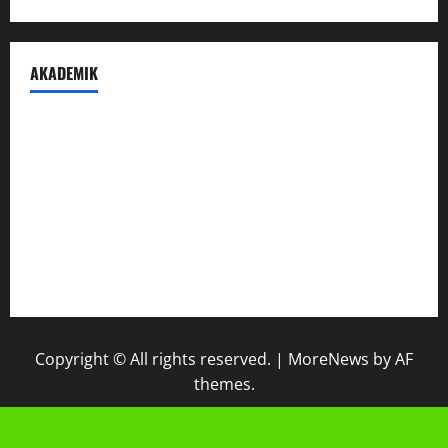
AKADEMIK
Prestasi Madrasah
Peraturan Akademik
IPM
Raport Digital
Galeri Madrasah
Copyright © All rights reserved.
|
MoreNews
by AF
themes.