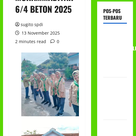
6/4 BETON 2025
POS-POS
TERBARU
sugito spdi
RAPAT
13 November 2025
KERJA AUM
2 minutes read
0
PG/BA,MI,MTS,L
BETON
TAHUN
2026
PROGRAM
MAKAN
BERGIZI
GRATIS
(MBG)
PEMBAGIAN
HADIAH