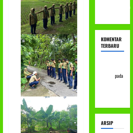
Muhammadiyah
ke-113
KOMENTAR
TERBARU
Abu Nafi'
'Alim Ar-
Rasyid
pada
Prosedur
Mutasi
Siswa
ARSIP