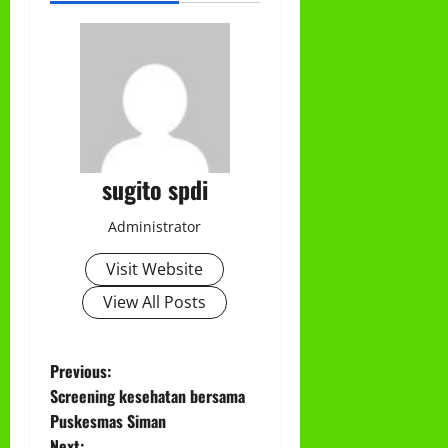
sugito spdi
Administrator
Visit Website
View All Posts
P
Previous:
Screening kesehatan bersama
o
Puskesmas Siman
Next: