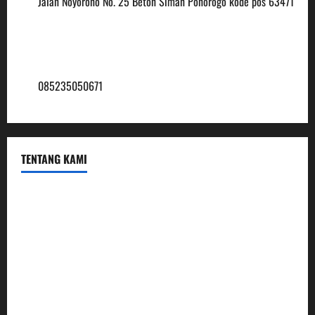
Jalan Noyorono No. 25 Beton Siman Ponorogo kode pos 63471
(0352) 488921
mtsmuhammadiyah6@ymail.com
085235050671
TENTANG KAMI
Profil
Sambutan Kepala
Visi Misi Tujuan
Struktur Organisasi
Penerimaan Peserta Didik Baru