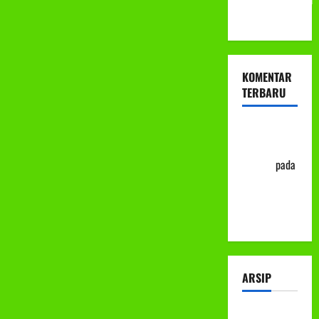
ke-113
KOMENTAR
TERBARU
Abu Nafi'
'Alim Ar-
Rasyid
pada
Prosedur
Mutasi
Siswa
ARSIP
Juli 2026