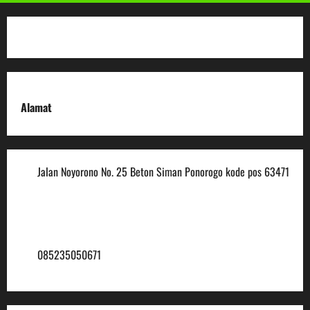
Alamat
Jalan Noyorono No. 25 Beton Siman Ponorogo kode pos 63471
(0352) 488921
mtsmuhammadiyah6@ymail.com
085235050671