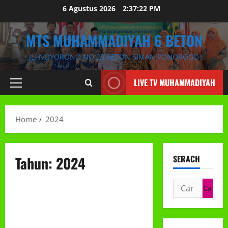
Skip
6 Agustus 2026
2:37:23 PM
to
content
MTS MUHAMMADIYAH 6 BETON
JL. NOYORONO NO.25 BETON SIMAN PONOROGO
LIVE TV MUHAMMADIYAH
Primary
Menu
Home
2024
Tahun:
2024
SERACH
KEGIATAN
Cari
untuk:
Jum’at Berkah dan Makan
Bergizi Bersama, Selamat Milad