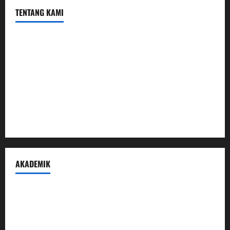
TENTANG KAMI
Profil
Sambutan Kepala
Visi Misi Tujuan
Struktur Organisasi
Penerimaan Peserta Didik Baru
AKADEMIK
Prestasi Madrasah
Peraturan Akademik