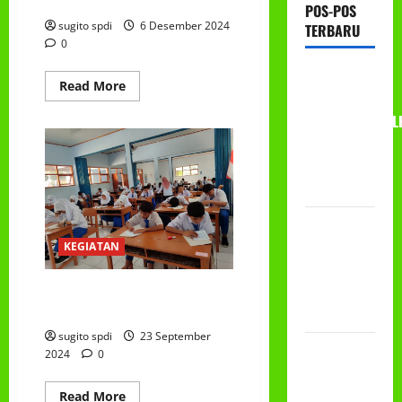
Muhammadiyah ke 112
POS-POS
sugito spdi
6 Desember 2024
TERBARU
0
RAPAT
Read
Read More
KERJA AUM
more
about
PG/BA,MI,MTS,L
Jum’at
Berkah
BETON
dan
Makan
TAHUN
Bergizi
Bersama,
2026
Selamat
Milad
PROGRAM
Muhammadiyah
ke
MAKAN
KEGIATAN
112
BERGIZI
GRATIS
PENILAIAN TENGAH SEMESTER
GANJIL 2024/2025
(MBG)
sugito spdi
23 September
PEMBAGIAN
2024
0
HADIAH
CLASSMEETING
Read
Read More