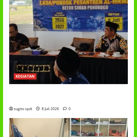
KEGIATAN
RAPAT KERJA AUM PG/BA,MI,MTS,LKSA, BETON
TAHUN 2026
sugito spdi
8 Juli 2026
0