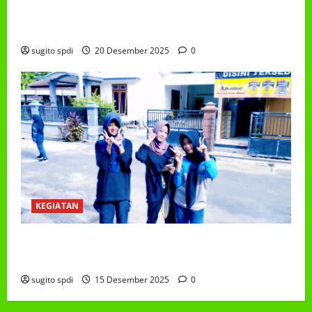
PEMBAGIAN HADIAH CLASSMEETING DAN
PEMBAGIAN RAPORT SEMESTER GANJIL 2025/2026
sugito spdi
20 Desember 2025
0
KEGIATAN
Class Meeting MTs.MA Muhammadiyah 6/4 Beton 15
Desember 2025
sugito spdi
15 Desember 2025
0