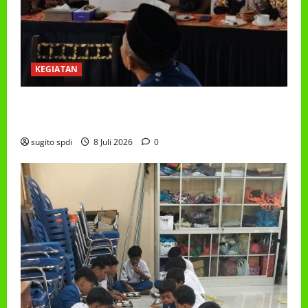
KEGIATAN
RAPAT KERJA AUM PG/BA,MI,MTS,LKSA, BETON
TAHUN 2026
sugito spdi
8 Juli 2026
0