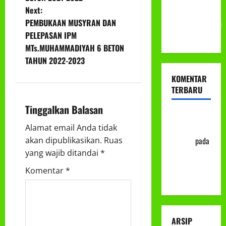
s
Next:
Milad
t
PEMBUKAAN MUSYRAN DAN
Muhammadiyah
PELEPASAN IPM
ke-113
n
MTs.MUHAMMADIYAH 6 BETON
TAHUN 2022-2023
a
KOMENTAR
v
TERBARU
i
Tinggalkan Balasan
Abu Nafi'
g
Alamat email Anda tidak
'Alim Ar-
akan dipublikasikan.
Ruas
Rasyid
pada
a
yang wajib ditandai
*
Prosedur
Mutasi
t
Komentar
*
Siswa
i
o
ARSIP