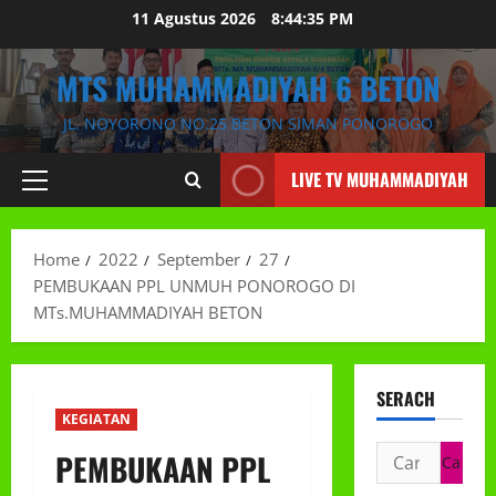
Skip
11 Agustus 2026
8:44:36 PM
to
content
MTS MUHAMMADIYAH 6 BETON
JL. NOYORONO NO.25 BETON SIMAN PONOROGO
LIVE TV MUHAMMADIYAH
Primary
Menu
Home
2022
September
27
PEMBUKAAN PPL UNMUH PONOROGO DI
MTs.MUHAMMADIYAH BETON
SERACH
KEGIATAN
Cari
PEMBUKAAN PPL
untuk: