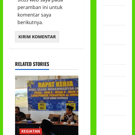
peramban ini untuk
Desember
komentar saya
2024
berikutnya.
September
2024
November
2023
RELATED STORIES
Maret 2023
Januari
2023
Desember
2022
November
2022
KEGIATAN