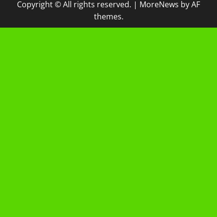
Copyright © All rights reserved.
|
MoreNews
by AF
themes.