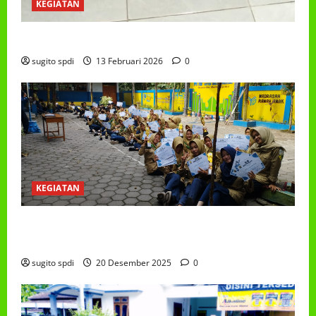
KEGIATAN
PROGRAM MAKAN BERGIZI GRATIS (MBG)
sugito spdi
13 Februari 2026
0
KEGIATAN
PEMBAGIAN HADIAH CLASSMEETING DAN
PEMBAGIAN RAPORT SEMESTER GANJIL 2025/2026
sugito spdi
20 Desember 2025
0