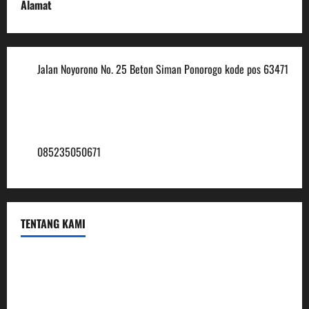
Alamat
Jalan Noyorono No. 25 Beton Siman Ponorogo kode pos 63471
(0352) 488921
mtsmuhammadiyah6@ymail.com
085235050671
TENTANG KAMI
Profil
Sambutan Kepala