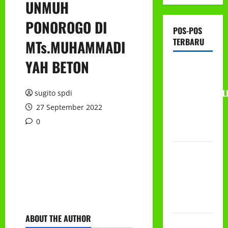
UNMUH
PONOROGO DI
POS-POS
TERBARU
MTs.MUHAMMADI
YAH BETON
RAPAT
KERJA AUM
PG/BA,MI,MTS,L
sugito spdi
BETON
27 September 2022
TAHUN
0
2026
PROGRAM
MAKAN
BERGIZI
GRATIS
(MBG)
ABOUT THE AUTHOR
PEMBAGIAN