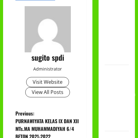
HADIAH
CLASSMEETING
DAN
PEMBAGIAN
RAPORT
SEMESTER
GANJIL
sugito spdi
2025/2026
Administrator
Class
Meeting
Visit Website
MTs.MA
View All Posts
Muhammadiyah
6/4 Beton
15
P
Previous:
Desember
PURNAWIYATA KELAS IX DAN XII
2025
o
MTs.MA MUHAMMADIYAH 6/4
BETON 2021-2022
Selamat