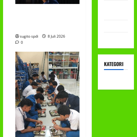
September
RAPAT KERJA AUM
2022
PG/BA,MI,MTS,LKSA, BETON
Mei 2022
TAHUN 2026
sugito spdi
8 Juli 2026
April 2022
0
KATEGORI
KEGIATAN