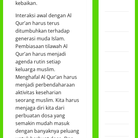
kebaikan.
Juli 2026
Interaksi awal dengan Al
Februari
Qur’an harus terus
2026
ditumbuhkan terhadap
Desember
generasi muda Islam.
2025
Pembiasaan tilawah Al
Qur’an harus menjadi
November
agenda rutin setiap
2025
keluarga muslim.
Menghafal Al Qur’an harus
Oktober
menjadi perbendaharaan
2025
aktivitas keseharian
Agustus
seorang muslim. Kita harus
2025
menjaga diri kita dari
perbuatan dosa yang
Mei 2025
semakin mudah masuk
April 2025
dengan banyaknya peluang