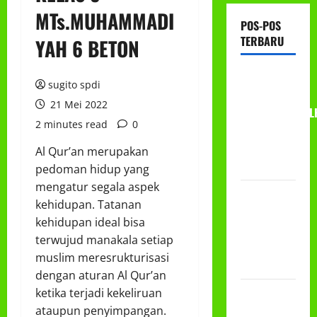
MTs.MUHAMMADI
POS-POS
TERBARU
YAH 6 BETON
RAPAT
sugito spdi
KERJA AUM
21 Mei 2022
PG/BA,MI,MTS,L
2 minutes read
0
BETON
TAHUN
Al Qur’an merupakan
2026
pedoman hidup yang
mengatur segala aspek
PROGRAM
kehidupan. Tatanan
MAKAN
kehidupan ideal bisa
BERGIZI
terwujud manakala setiap
GRATIS
muslim meresrukturisasi
(MBG)
dengan aturan Al Qur’an
PEMBAGIAN
ketika terjadi kekeliruan
HADIAH
ataupun penyimpangan.