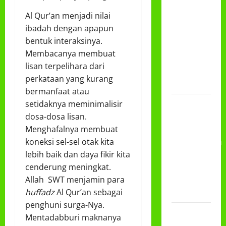
CLASSMEETING
Al Qur’an menjadi nilai
DAN
ibadah dengan apapun
PEMBAGIAN
bentuk interaksinya.
RAPORT
Membacanya membuat
SEMESTER
lisan terpelihara dari
GANJIL
perkataan yang kurang
2025/2026
bermanfaat atau
Class
setidaknya meminimalisir
Meeting
dosa-dosa lisan.
MTs.MA
Menghafalnya membuat
Muhammadiyah
koneksi sel-sel otak kita
6/4 Beton
lebih baik dan daya fikir kita
15
cenderung meningkat.
Desember
Allah SWT menjamin para
2025
huffadz
Al Qur’an sebagai
penghuni surga-Nya.
Selamat
Mentadabburi maknanya
Milad