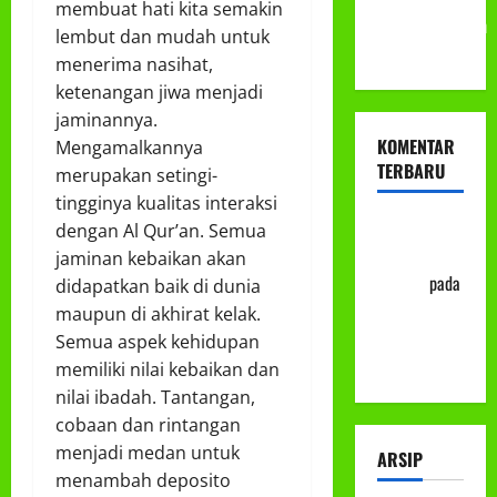
membuat hati kita semakin
Muhammadiyah
lembut dan mudah untuk
ke-113
menerima nasihat,
ketenangan jiwa menjadi
jaminannya.
KOMENTAR
Mengamalkannya
TERBARU
merupakan setingi-
tingginya kualitas interaksi
Abu Nafi'
dengan Al Qur’an. Semua
'Alim Ar-
jaminan kebaikan akan
Rasyid
pada
didapatkan baik di dunia
Prosedur
maupun di akhirat kelak.
Mutasi
Semua aspek kehidupan
Siswa
memiliki nilai kebaikan dan
nilai ibadah. Tantangan,
cobaan dan rintangan
menjadi medan untuk
ARSIP
menambah deposito