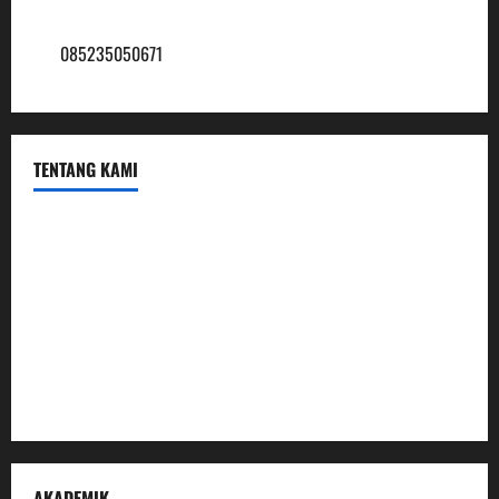
mtsmuhammadiyah6@ymail.com
085235050671
TENTANG KAMI
Profil
Sambutan Kepala
Visi Misi Tujuan
Struktur Organisasi
Penerimaan Peserta Didik Baru
AKADEMIK