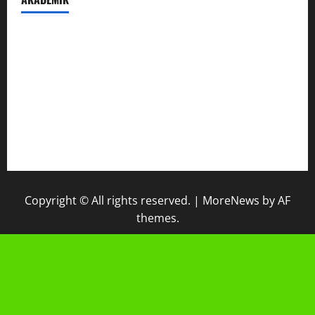
Prestasi Madrasah
Peraturan Akademik
IPM
Raport Digital
Galeri Madrasah
Copyright © All rights reserved.
|
MoreNews
by AF
themes.