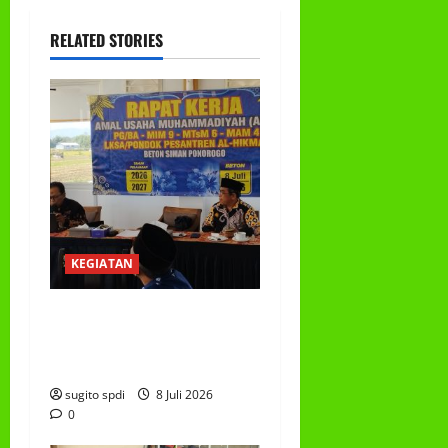
RELATED STORIES
KEGIATAN
RAPAT KERJA AUM
PG/BA,MI,MTS,LKSA, BETON
TAHUN 2026
sugito spdi
8 Juli 2026
0