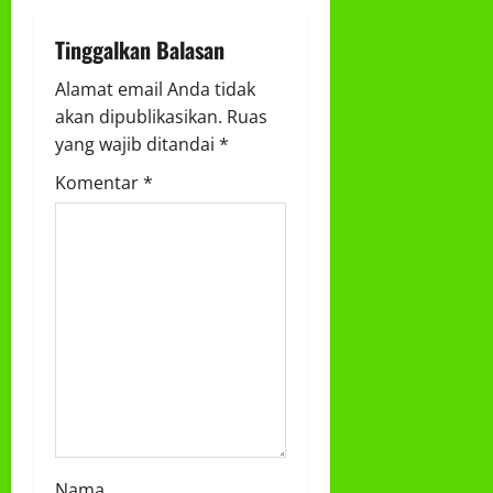
a
Tinggalkan Balasan
v
Alamat email Anda tidak
i
akan dipublikasikan.
Ruas
g
yang wajib ditandai
*
Komentar
*
a
t
i
o
n
Nama