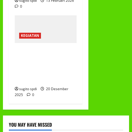
sugito spdi
13 Februari 2026
0
KEGIATAN
PEMBAGIAN HADIAH
CLASSMEETING DAN
PEMBAGIAN RAPORT
SEMESTER GANJIL
2025/2026
sugito spdi
20 Desember
2025
0
YOU MAY HAVE MISSED