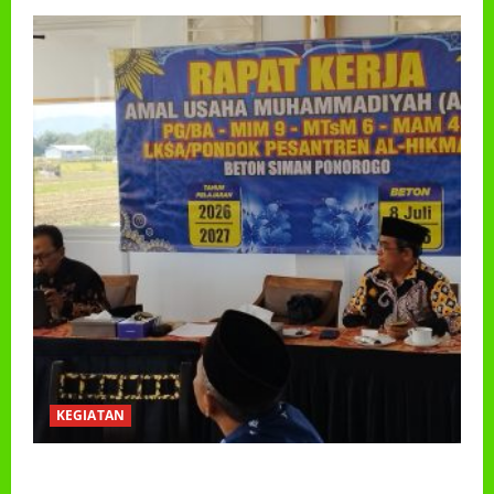
KEGIATAN
RAPAT KERJA AUM PG/BA,MI,MTS,LKSA, BETON