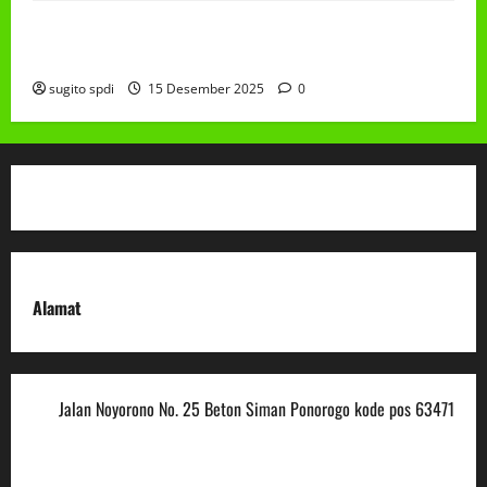
Class Meeting MTs.MA Muhammadiyah 6/4 Beton 15
Desember 2025
sugito spdi
15 Desember 2025
0
Alamat
Jalan Noyorono No. 25 Beton Siman Ponorogo kode pos 63471
(0352) 488921