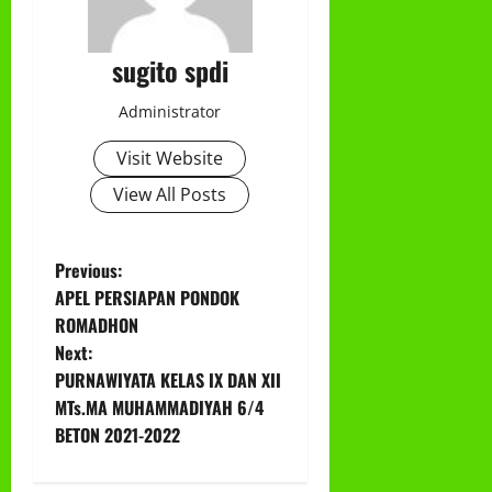
sugito spdi
Administrator
Visit Website
View All Posts
P
Previous:
APEL PERSIAPAN PONDOK
o
ROMADHON
Next:
s
PURNAWIYATA KELAS IX DAN XII
t
MTs.MA MUHAMMADIYAH 6/4
BETON 2021-2022
n