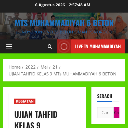
Skip
6 Agustus 2026
2:57:49 AM
to
content
MTS MUHAMMADIYAH 6 BETON
JL. NOYORONO NO.25 BETON SIMAN PONOROGO
LIVE TV MUHAMMADIYAH
Primary
Menu
Home
2022
Mei
21
UJIAN TAHFID KELAS 9 MTs.MUHAMMADIYAH 6 BETON
SERACH
KEGIATAN
Cari
UJIAN TAHFID
untuk:
KELAS 9