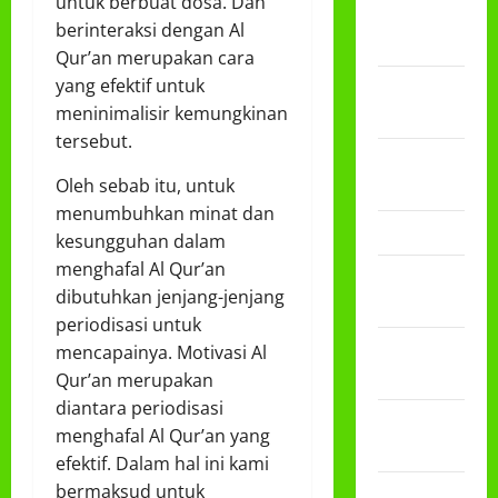
untuk berbuat dosa. Dan
Desember
berinteraksi dengan Al
2024
Qur’an merupakan cara
yang efektif untuk
September
meninimalisir kemungkinan
2024
tersebut.
November
Oleh sebab itu, untuk
2023
menumbuhkan minat dan
Maret 2023
kesungguhan dalam
menghafal Al Qur’an
Januari
dibutuhkan jenjang-jenjang
2023
periodisasi untuk
Desember
mencapainya. Motivasi Al
2022
Qur’an merupakan
diantara periodisasi
November
menghafal Al Qur’an yang
2022
efektif. Dalam hal ini kami
bermaksud untuk
September