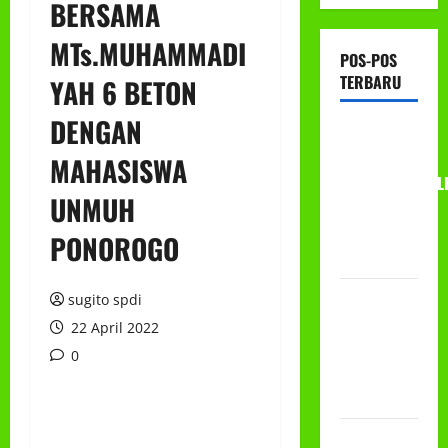
BERSAMA
MTs.MUHAMMADI
POS-POS
TERBARU
YAH 6 BETON
DENGAN
RAPAT
KERJA AUM
MAHASISWA
PG/BA,MI,MTS,L
UNMUH
BETON
TAHUN
PONOROGO
2026
PROGRAM
sugito spdi
MAKAN
22 April 2022
BERGIZI
0
GRATIS
(MBG)
PEMBAGIAN