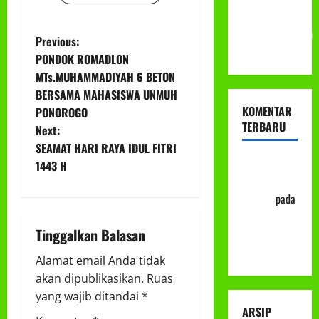
Milad
Muhammadiyah
P
Previous:
ke-113
PONDOK ROMADLON
o
MTs.MUHAMMADIYAH 6 BETON
BERSAMA MAHASISWA UNMUH
s
KOMENTAR
PONOROGO
TERBARU
t
Next:
SEAMAT HARI RAYA IDUL FITRI
n
Abu Nafi'
1443 H
'Alim Ar-
a
Rasyid
pada
Prosedur
v
Tinggalkan Balasan
Mutasi
i
Siswa
Alamat email Anda tidak
g
akan dipublikasikan.
Ruas
yang wajib ditandai
*
a
ARSIP