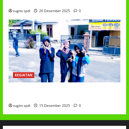
PEMBAGIAN RAPORT SEMESTER GANJIL 2025/2026
sugito spdi
20 Desember 2025
0
KEGIATAN
Class Meeting MTs.MA Muhammadiyah 6/4 Beton 15
Desember 2025
sugito spdi
15 Desember 2025
0