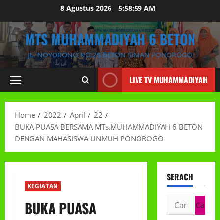
Skip
8 Agustus 2026
5:59:00 AM
to
content
MTS MUHAMMADIYAH 6 BETON
JL. NOYORONO NO.25 BETON SIMAN PONOROGO
LIVE TV MUHAMMADIYAH
Primary
Menu
Home
2022
April
22
BUKA PUASA BERSAMA MTs.MUHAMMADIYAH 6 BETON
DENGAN MAHASISWA UNMUH PONOROGO
SERACH
KEGIATAN
Cari
BUKA PUASA
untuk: