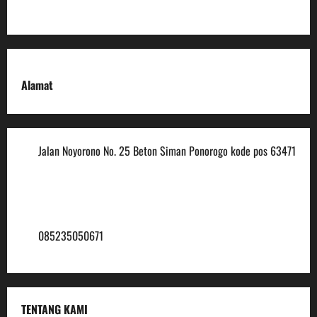
Alamat
Jalan Noyorono No. 25 Beton Siman Ponorogo kode pos 63471
(0352) 488921
mtsmuhammadiyah6@ymail.com
085235050671
TENTANG KAMI