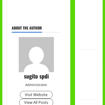
HADIAH
CLASSMEETING
DAN
PEMBAGIAN
RAPORT
ABOUT THE AUTHOR
SEMESTER
GANJIL
2025/2026
Class
Meeting
MTs.MA
Muhammadiyah
sugito spdi
6/4 Beton
15
Administrator
Desember
Visit Website
2025
View All Posts
Selamat