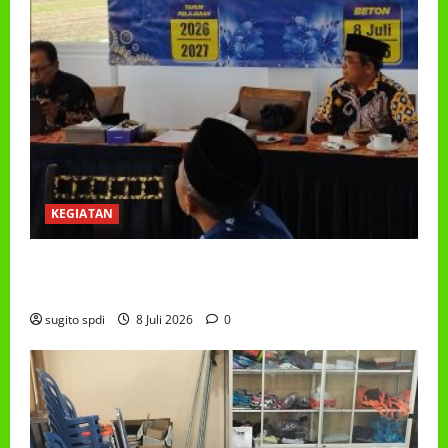
KEGIATAN
RAPAT KERJA AUM PG/BA,MI,MTS,LKSA, BETON
TAHUN 2026
sugito spdi
8 Juli 2026
0