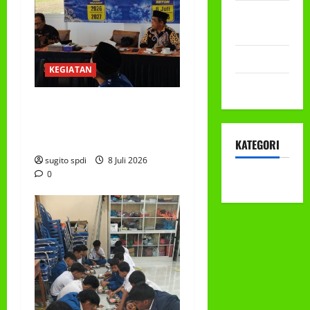
September
2022
Mei 2022
KEGIATAN
April 2022
RAPAT KERJA AUM
PG/BA,MI,MTS,LKSA, BETON
TAHUN 2026
KATEGORI
sugito spdi
8 Juli 2026
0
KEGIATAN