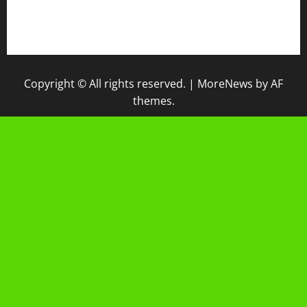
Raport Digital
Galeri Madrasah
Copyright © All rights reserved.
|
MoreNews
by AF
themes.